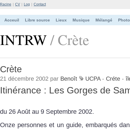
Racine
|
CV
|
Log
|
Contact
Acceuil
Libre source
Lieux
Musique
Mélangé
Photo
INTRW
/ Crète
Crète
21 décembre 2002 par
Benoît
UCPA
-
Créte
-
îl
Itinérance : Les Gorges de Sa
du 26 Août au 9 Septembre 2002.
Onze personnes et un guide, embarqués dans