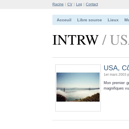
Racine
|
CV
|
Log
|
Contact
Acceuil
Libre source
Lieux
M
INTRW
/ U
USA, Cô
1er mars 2003 
Mon premier gr
magnifiques vue