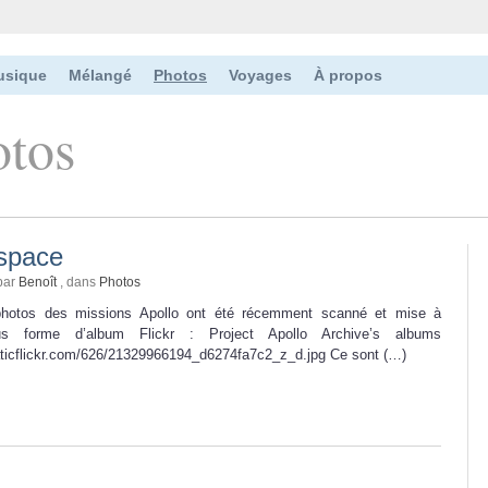
usique
Mélangé
Photos
Voyages
À propos
otos
espace
par
Benoît
, dans
Photos
hotos des missions Apollo ont été récemment scanné et mise à
ous forme d’album Flickr : Project Apollo Archive’s albums
taticflickr.com/626/21329966194_d6274fa7c2_z_d.jpg Ce sont (…)