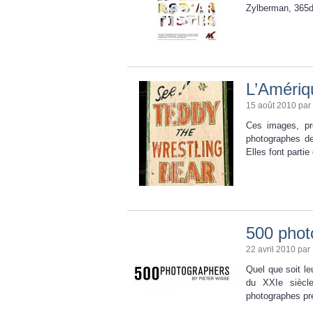
Zylberman, 365d
L’Amériq
15 août 2010 par
Ces images, pro
photographes de
Elles font parti
500 phot
22 avril 2010 par
Quel que soit le
du XXIe siècl
photographes pr