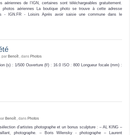
s aériennes de l’IGN, certaines sont téléchargeables gratuitement.
s photos aériennes La boutique photo se trouve à cette adresse
os - IGN.FR - Loisirs Après avoir saisie une commune dans le
été
1 par
Benoît
, dans
Photos
on (s) : 1/500 Ouverture (f/) : 16.0 ISO : 800 Longueur focale (mm) :
par
Benoît
, dans
Photos
sélection d’artistes photographe et un bonus sculpture : – AL KING –
aillant, photographe. – Boris Wilensky - photographe – Laurent