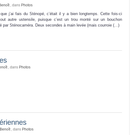
Benoît
, dans
Photos
 que j’ai fais du Sténopé, c’était il y a bien longtemps. Cette fois-ci
tout autre ustensile, puisque c’est un trou monté sur un bouchon
qué par Sténocaméra. Deux secondes à main levée (mais courroie (…)
es
enoît
, dans
Photos
ériennes
Benoît
, dans
Photos