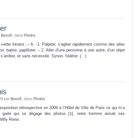
er
r
Benoît
, dans
Photos
rbe intrans. – A. -1. Palpiter, s’agiter rapidement comme des ailes
n. battre, papilloter. – 2. Aller d’une personne à une autre, d’un objet
s’arrêter, et sans nécessité. Synon. folâtrer, (…)
is
09 par
Benoît
, dans
Photos
’exposition rétrospective en 2006 à l’Hôtel de Ville de Paris ce qui m’a
la gaité qui se dégage des photos [1], notre homme aimait ses
Willy Ronis