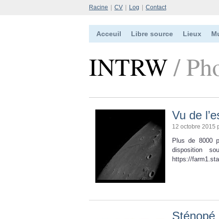
Racine
|
CV
|
Log
|
Contact
Acceuil
Libre source
Lieux
M
INTRW
/ Ph
Vu de l’
12 octobre 2015 
Plus de 8000 p
disposition s
https://farm1.s
Sténopé