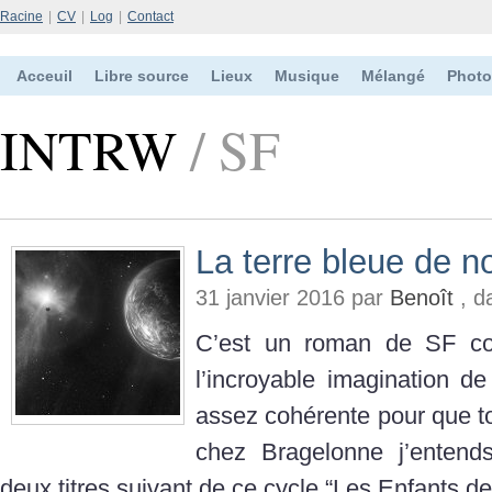
Racine
|
CV
|
Log
|
Contact
Acceuil
Libre source
Lieux
Musique
Mélangé
Photo
INTRW
/ SF
La terre bleue de n
31 janvier 2016 par
Benoît
, d
C’est un roman de SF co
l’incroyable imagination de
assez cohérente pour que to
chez Bragelonne j’entend
deux titres suivant de ce cycle “Les Enfants d