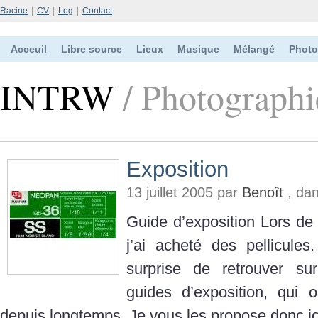
Racine
|
CV
|
Log
|
Contact
Acceuil
Libre source
Lieux
Musique
Mélangé
Photo
INTRW
/ Photographi
Exposition
13 juillet 2005 par
Benoît
, da
Guide d’exposition Lors de
j’ai acheté des pellicules
surprise de retrouver su
guides d’exposition, qui 
depuis longtemps. Je vous les propose donc ic