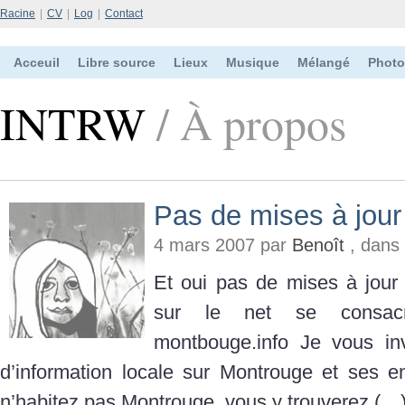
Racine
|
CV
|
Log
|
Contact
Acceuil
Libre source
Lieux
Musique
Mélangé
Photo
INTRW
/ À propos
Pas de mises à jour
4 mars 2007 par
Benoît
, dans
Et oui pas de mises à jour
sur le net se consacr
montbouge.info Je vous inv
d’information locale sur Montrouge et ses 
n’habitez pas Montrouge, vous y trouverez (…