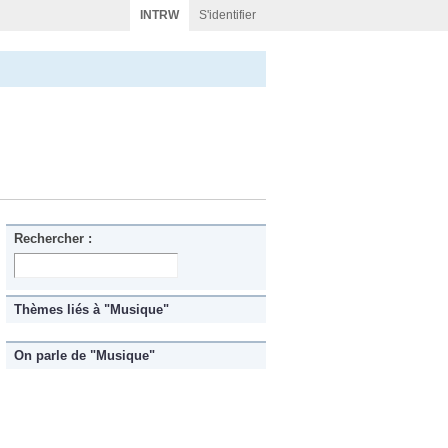
INTRW
S'identifier
Rechercher :
Thèmes liés à "Musique"
On parle de "Musique"