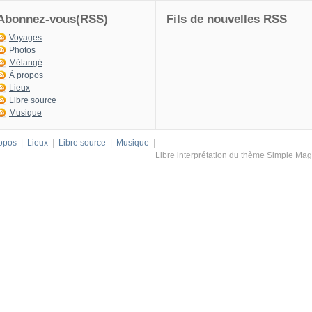
Abonnez-vous(RSS)
Fils de nouvelles RSS
Voyages
Photos
Mélangé
À propos
Lieux
Libre source
Musique
opos
|
Lieux
|
Libre source
|
Musique
|
Libre interprétation du thème
Simple Mag