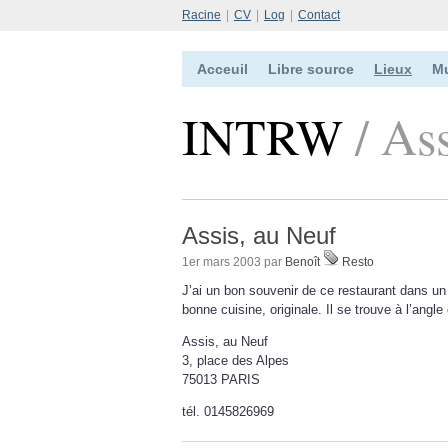
Racine
|
CV
|
Log
|
Contact
Acceuil
Libre source
Lieux
M
INTRW
/ As
Assis, au Neuf
1er mars 2003 par
Benoît
Resto
J’ai un bon souvenir de ce restaurant dans un
bonne cuisine, originale. Il se trouve à l’angl
Assis, au Neuf
3, place des Alpes
75013 PARIS
tél. 0145826969