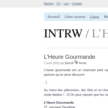
Racine
|
CV
|
Log
|
Contact
Acceuil
Libre source
Lieux
M
INTRW
/ L’
L’Heure Gourmande
2 avril 2005 par
Benoît
Resto
L’heure gourmande est un charmant petit sa
parisien qu’on aime découvrir
:)
Au menu des pâtisseries, des thés et un choco
seule dedans ! :-D On peut rajouter que les s
L’Heure Gourmande
22, passage Dauphine