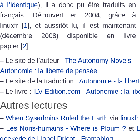
à l’identique
), il a donc pu être traduits en
français. Découvert en 2004, grâce à
linuxfr
[
1
]
, et aussitôt lu, il est maintenant
(décembre 2008) disponible en livre
papier
[
2
]
–
Le site de l’auteur :
The Autonomy Novels
Autonomie : la liberté de pensée
–
Le site de la traduction :
Autonomie - la liber
–
Le livre :
ILV-Edition.com - Autonomie : la li
Autres lectures
–
When Sysadmins Ruled the Earth
via
linuxfr
–
Les Nons-humains - Where is Ploum ?
et
L
geekerie de Lionel Dricot - Framablog