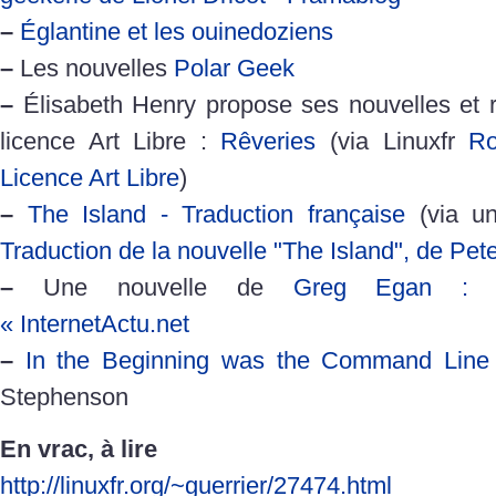
–
Églantine et les ouinedoziens
–
Les nouvelles
Polar Geek
–
Élisabeth Henry propose ses nouvelles et 
licence Art Libre :
Rêveries
(via Linuxfr
Ro
Licence Art Libre
)
–
The Island - Traduction française
(via un 
Traduction de la nouvelle "The Island", de Pet
–
Une nouvelle de
Greg Egan : Mor
« InternetActu.net
–
In the Beginning was the Command Line
Stephenson
En vrac, à lire
http://linuxfr.org/~guerrier/27474.html