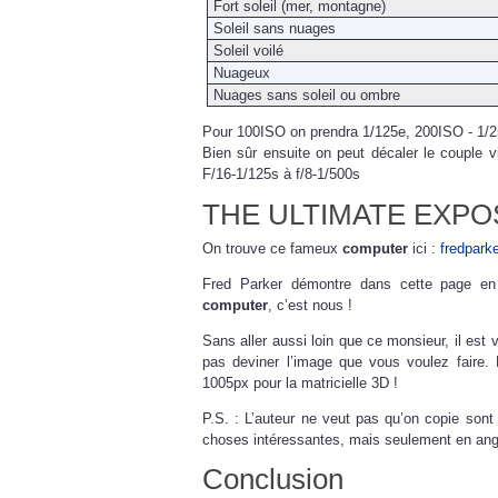
Fort soleil (mer, montagne)
Soleil sans nuages
Soleil voilé
Nuageux
Nuages sans soleil ou ombre
Pour 100ISO on prendra 1/125e, 200ISO - 1/2
Bien sûr ensuite on peut décaler le couple v
F/16-1/125s à f/8-1/500s
THE ULTIMATE EXP
On trouve ce fameux
computer
ici :
fredpark
Fred Parker démontre dans cette page en
computer
, c’est nous !
Sans aller aussi loin que ce monsieur, il est
pas deviner l’image que vous voulez faire. 
1005px pour la matricielle 3D !
P.S. : L’auteur ne veut pas qu’on copie sont 
choses intéressantes, mais seulement en ang
Conclusion