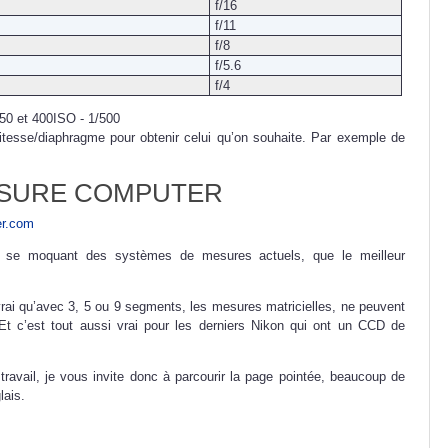
f/16
f/11
f/8
f/5.6
f/4
50 et 400ISO - 1/500
itesse/diaphragme pour obtenir celui qu’on souhaite. Par exemple de
OSURE COMPUTER
er.com
 se moquant des systèmes de mesures actuels, que le meilleur
 vrai qu’avec 3, 5 ou 9 segments, les mesures matricielles, ne peuvent
Et c’est tout aussi vrai pour les derniers Nikon qui ont un CCD de
travail, je vous invite donc à parcourir la page pointée, beaucoup de
lais.