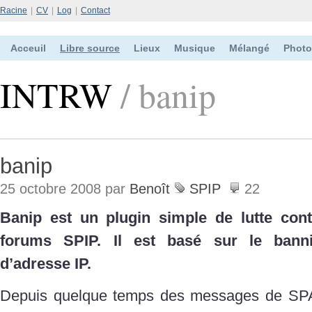
Racine
|
CV
|
Log
|
Contact
Acceuil
Libre source
Lieux
Musique
Mélangé
Photo
INTRW
/ banip
banip
25 octobre 2008 par
Benoît
SPIP
22
Banip est un plugin simple de lutte con
forums SPIP. Il est basé sur le bann
d’adresse IP.
Depuis quelque temps des messages de SPAM 