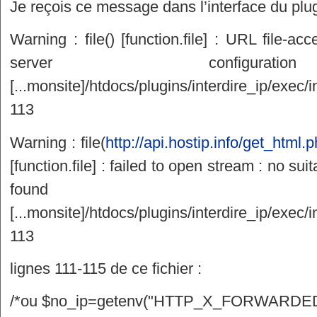
Je reçois ce message dans l’interface du plug
Warning : file() [function.file] : URL file-ac
server configur
[...monsite]/htdocs/plugins/interdire_ip/exec/i
113
Warning : file(
http://api.hostip.info/get_html
[function.file] : failed to open stream : no su
found
[...monsite]/htdocs/plugins/interdire_ip/exec/i
113
lignes 111-115 de ce fichier :
/*ou $no_ip=getenv("HTTP_X_FORWARDED