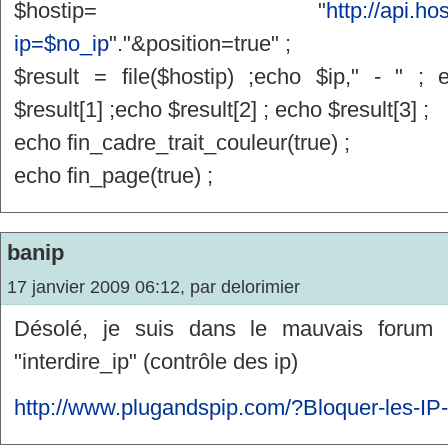
$hostip= "
http://api.ho
ip=$no_ip
"."&position=true" ;
$result = file($hostip) ;echo $ip," - " ; 
$result[1] ;echo $result[2] ; echo $result[3] ;
echo fin_cadre_trait_couleur(true) ;
echo fin_page(true) ;
banip
17 janvier 2009 06:12, par
delorimier
Désolé, je suis dans le mauvais forum !
"interdire_ip" (contrôle des ip)
http://www.plugandspip.com/?Bloquer-les-IP