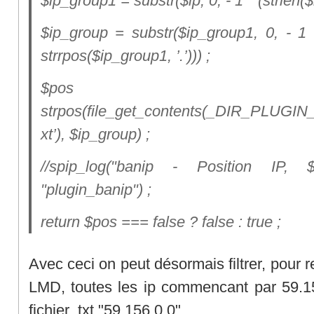
$ip_group1 = substr($ip, 0, - 1 * (strlen($ip
$ip_group = substr($ip_group1, 0, - 1 *
strrpos($ip_group1, ’.’))) ;
$po
strpos(file_get_contents(_DIR_PLUGIN_B
xt’), $ip_group) ;
//spip_log("banip - Position IP, 
"plugin_banip") ;
return $pos === false ? false : true ;
Avec ceci on peut désormais filtrer, pour 
LMD, toutes les ip commencant par 59.15
fichier .txt "59.156.0.0"