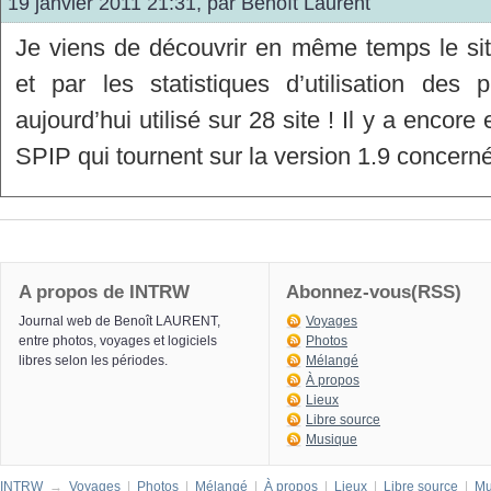
19 janvier 2011 21:31, par
Benoît Laurent
Je viens de découvrir en même temps le si
et par les statistiques d’utilisation des
aujourd’hui utilisé sur 28 site ! Il y a encor
SPIP qui tournent sur la version 1.9 concerné
A propos de INTRW
Abonnez-vous(RSS)
Journal web de Benoît LAURENT,
Voyages
entre photos, voyages et logiciels
Photos
libres selon les périodes.
Mélangé
À propos
Lieux
Libre source
Musique
INTRW
→
Voyages
|
Photos
|
Mélangé
|
À propos
|
Lieux
|
Libre source
|
Mu