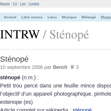
Racine
|
CV
|
Log
|
Contact
Acceuil
Libre source
Lieux
Musique
Mélangé
Photo
INTRW
/ Sténopé
Sténopé
10 septembre 2006 par
Benoît
3
sténopé
(n.m.) :
Petit trou percé dans une feuille mince dispo
l’objectif d’un appareil photographique. pinhol
estenope (es)
Article complet sur wikipedia :
sténopé