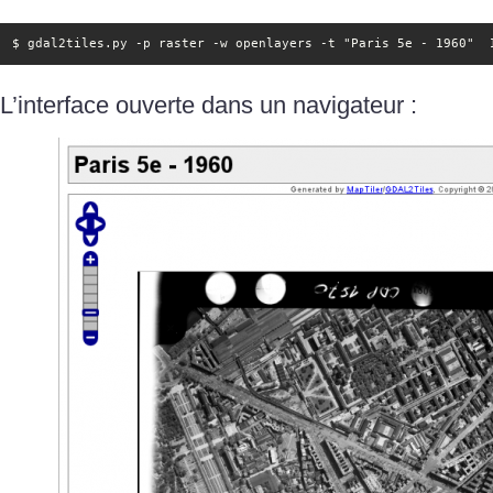
$ gdal2tiles.py -p raster -w openlayers -t "Paris 5e - 1960"  
L’interface ouverte dans un navigateur :