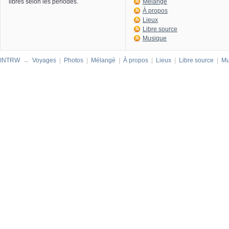
libres selon les périodes.
Mélangé
À propos
Lieux
Libre source
Musique
INTRW
→
Voyages
|
Photos
|
Mélangé
|
À propos
|
Lieux
|
Libre source
|
Mu