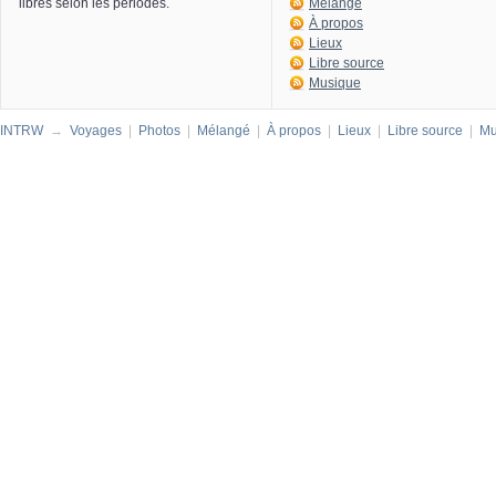
libres selon les périodes.
Mélangé
À propos
Lieux
Libre source
Musique
INTRW
→
Voyages
|
Photos
|
Mélangé
|
À propos
|
Lieux
|
Libre source
|
Mu