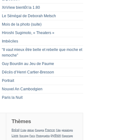
XnView bientôt la 1.80
Le Sénégal de Deborah Metsch
Mois de la photo (suite)
Hiroshi Sugimoto, « Theaters »
Imbéciles
“Il vaut mieux être belle et rebelle que moche et
remoche”
Guy Bourdin au Jeu de Paume
Décès d’Henri Cartier-Bresson
Portrait
Nouvel An Cambodgien
Paris la Nuit
Thèmes
191/796
66/796
62/796
68/796
191/796
133/796
131/796
194/796
Brésil
France
Créte
debian
Espagne
Fête
généalogie
128/796
129/796
129/796
330/796
66/796
315/796
python
Livre
Norvège
Paris
Photographie
Reportage