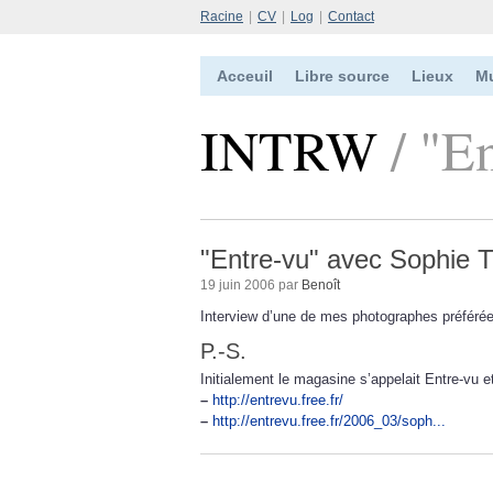
Racine
|
CV
|
Log
|
Contact
Acceuil
Libre source
Lieux
M
INTRW
/ "E
"Entre-vu" avec Sophie 
19 juin 2006 par
Benoît
Interview d’une de mes photographes préféré
P.-S.
Initialement le magasine s’appelait Entre-vu et
–
http://entrevu.free.fr/
–
http://entrevu.free.fr/2006_03/soph...