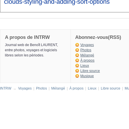
clouds-styling-and-adding-sort-options
A propos de INTRW
Abonnez-vous(RSS)
Journal web de Benoît LAURENT,
Voyages
entre photos, voyages et logiciels
Photos
libres selon les périodes.
Mélangé
À propos
Lieux
Libre source
Musique
INTRW
→
Voyages
|
Photos
|
Mélangé
|
À propos
|
Lieux
|
Libre source
|
Mu