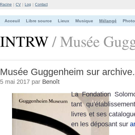
Racine
|
CV
|
Log
|
Contact
Acceuil
Libre source
Lieux
Musique
Mélangé
Photo
INTRW
/ Musée Gugg
Musée Guggenheim sur archive.
5 mai 2017 par
Benoît
La Fondation Solom
tant qu’établissemen
livres et ses catalog
en les déposant sur
a